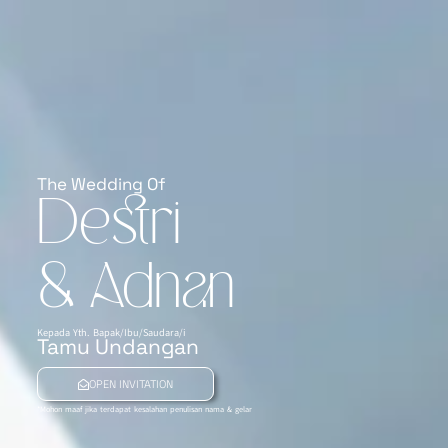
The Wedding Of
Destri
& Adnan
Kepada Yth. Bapak/Ibu/Saudara/i
Tamu Undangan
OPEN INVITATION
*Mohon maaf jika terdapat kesalahan penulisan nama & gelar