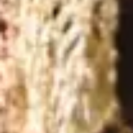
THE
DATE
00
00
00
00
HARI
JAM
MENIT
DETIK
SAVE THE DATE
Tempat & Waktu
Pernikahan