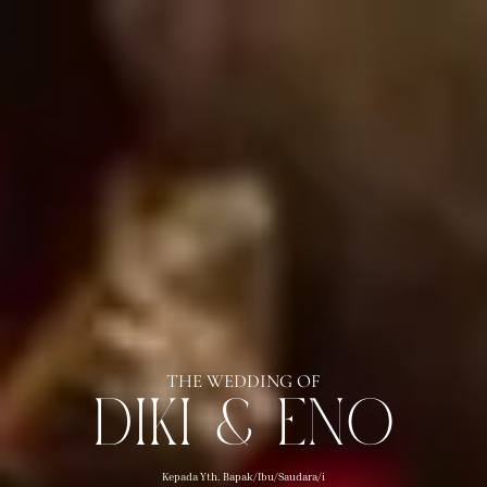
06
Jun
THE WEDDING OF
Diki & Eno
2026
Kepada Yth. Bapak/Ibu/Saudara/i