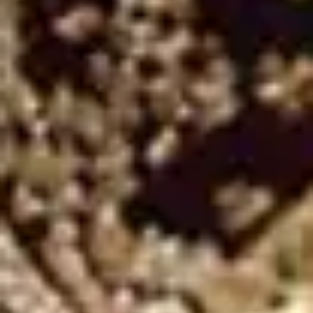
Assalamu'alaikum Wr. Wb.
Dengan memohon rahmat dan ridho Allah SWT kami bermaksud
untuk mengundang Bapak/Ibu/Saudara/i untuk menghadiri acara
pernikahan kami:
The groom