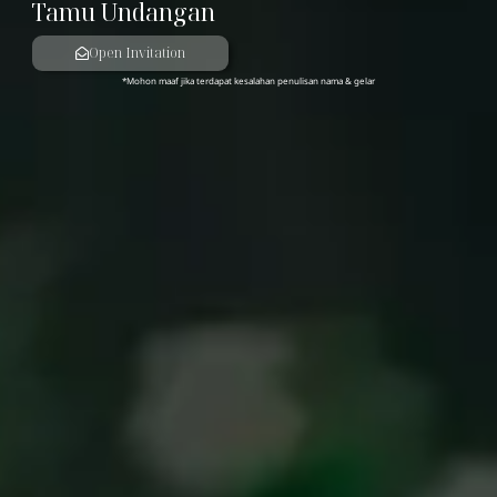
Tamu Undangan
Open Invitation
*Mohon maaf jika terdapat kesalahan penulisan nama & gelar