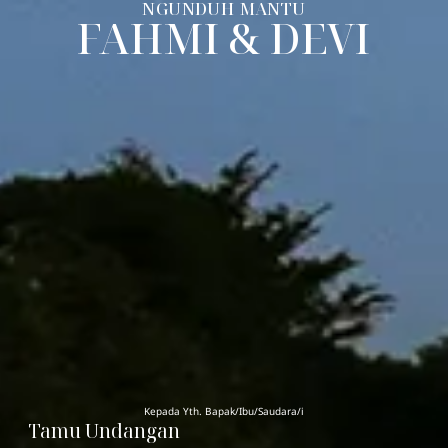
NGUNDUH MANTU
FAHMI & DEVI
Kepada Yth. Bapak/Ibu/Saudara/i
Tamu Undangan