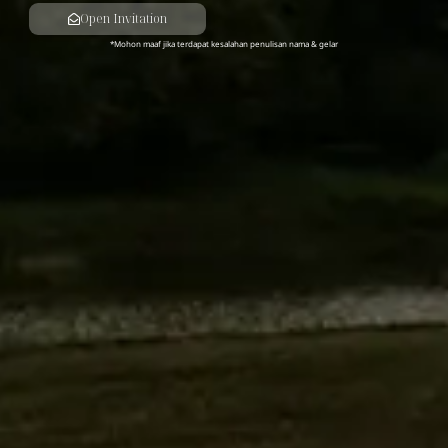
Open Invitation
*Mohon maaf jika terdapat kesalahan penulisan nama & gelar