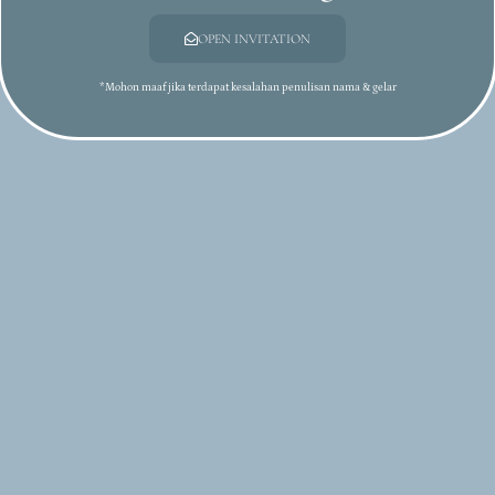
asa tenteram
OPEN INVITATION
adikan di
sayang."​
*Mohon maaf jika terdapat kesalahan penulisan nama & gelar
21