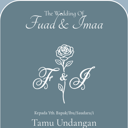
The Wedding Of
Fuad & Imaa
(kebesaran)-
 pasangan-
Kepada Yth. Bapak/Ibu/Saudara/i
Tamu Undangan
smu sendiri,