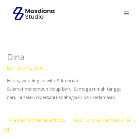
Skip
to
content
Dina
By
/
May 25, 2026
Happy wedding ce wita & ko brian
Selamat menempuh hidup baru. Semoga rumah tangga
baru ini selalu diberkahi kebahagiaan dan kedamaian.
←
Previous Simple Guestbook
Next Simple Guestbook EN
→
EN