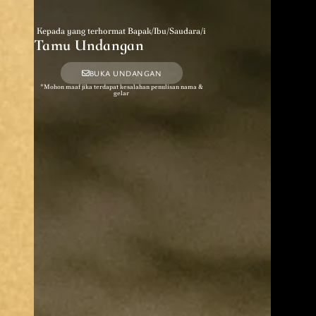
Kepada yang terhormat Bapak/Ibu/Saudara/i
Tamu Undangan
BUKA UNDANGAN
*Mohon maaf jika terdapat kesalahan penulisan nama &
gelar