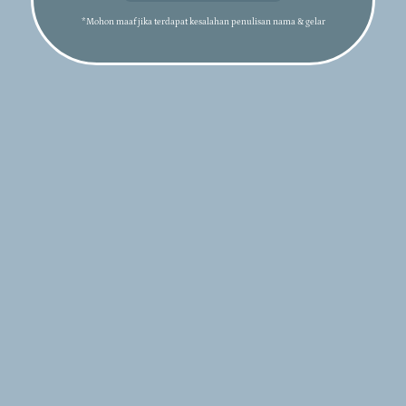
 rasa kasih
*Mohon maaf jika terdapat kesalahan penulisan nama & gelar
21