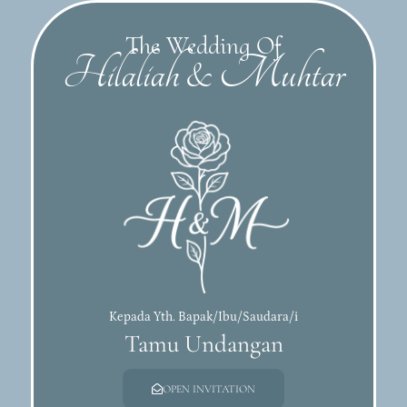
The Wedding Of
Hilaliah & Muhtar
besaran)-Nya
Kepada Yth. Bapak/Ibu/Saudara/i
n-pasangan
Tamu Undangan
 agar kamu
 kepadanya,
OPEN INVITATION