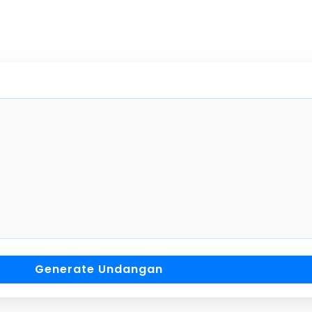
Undangan Pernikahan
Bpk. Wawan & Ibu Ani
Generate Undangan