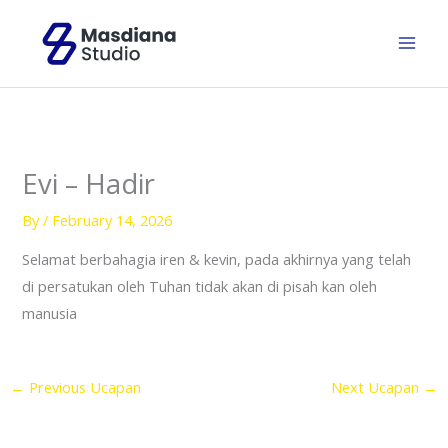
Skip
to
content
Evi – Hadir
By
/
February 14, 2026
Selamat berbahagia iren & kevin, pada akhirnya yang telah
di persatukan oleh Tuhan tidak akan di pisah kan oleh
manusia
←
Previous Ucapan
Next Ucapan
→