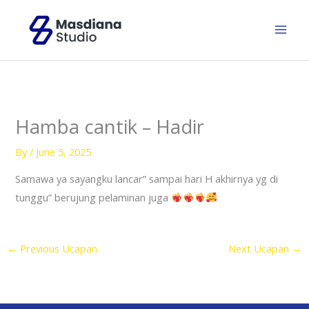
Skip
to
content
Hamba cantik – Hadir
By
/
June 5, 2025
Samawa ya sayangku lancar” sampai hari H akhirnya yg di
tunggu” berujung pelaminan juga
←
Previous Ucapan
Next Ucapan
→