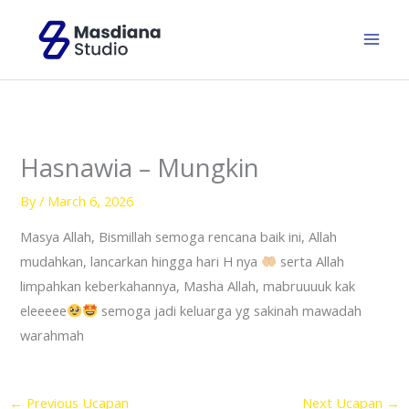
Skip
to
content
Hasnawia – Mungkin
By
/
March 6, 2026
Masya Allah, Bismillah semoga rencana baik ini, Allah
mudahkan, lancarkan hingga hari H nya
serta Allah
limpahkan keberkahannya, Masha Allah, mabruuuuk kak
eleeeee
semoga jadi keluarga yg sakinah mawadah
warahmah
←
Previous Ucapan
Next Ucapan
→