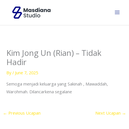
Skip
to
content
Kim Jong Un (Rian) – Tidak
Hadir
By
/
June 7, 2025
Semoga menjadi keluarga yang Sakinah , Mawaddah,
Warohmah. Dilancarkena segalane
←
Previous Ucapan
Next Ucapan
→