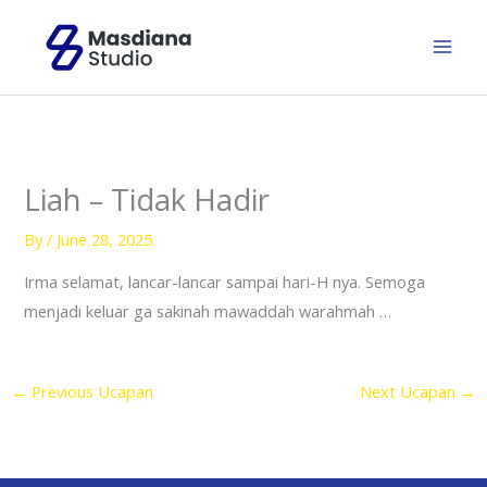
Skip
to
content
Liah – Tidak Hadir
By
/
June 28, 2025
Irma selamat, lancar-lancar sampai hari-H nya. Semoga
menjadi keluar ga sakinah mawaddah warahmah …
←
Previous Ucapan
Next Ucapan
→