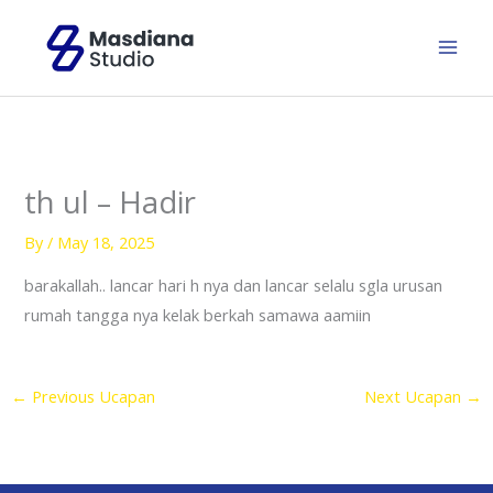
Skip
to
content
th ul – Hadir
By
/
May 18, 2025
barakallah.. lancar hari h nya dan lancar selalu sgla urusan
rumah tangga nya kelak berkah samawa aamiin
←
Previous Ucapan
Next Ucapan
→