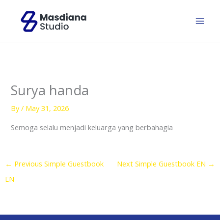
Skip
to
content
Surya handa
By
/
May 31, 2026
Semoga selalu menjadi keluarga yang berbahagia
←
Previous Simple Guestbook
Next Simple Guestbook EN
→
EN